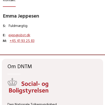
Emma Jeppesen
S:
Fuldmægtig
E:
ejep@sbst.dk
M:
+45 41 93 25 83
Om DNTM
Den Nationale Tolkemyndighed